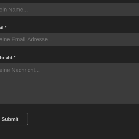
il *
hricht *
Submit